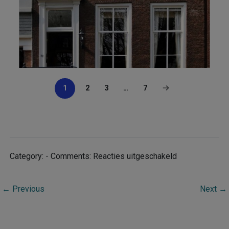
1
2
3
…
7
voor
Category: - Comments:
Reacties uitgeschakeld
Portfolio
Category:
←
Previous
Next
→
Dordrecht