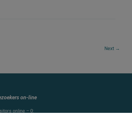
Next
→
ezoekers on-line
sitors online – 0:
ers –
ests –