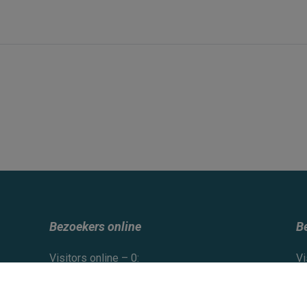
t
Bezoekers online
B
Visitors online – 0:
Vi
users –
us
guests –
gu