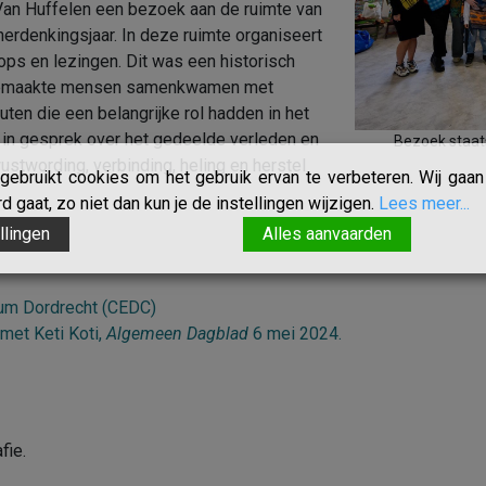
Van Huffelen een bezoek aan de ruimte van
herdenkingsjaar. In deze ruimte organiseert
ops en lezingen. Dit was een historisch
f gemaakte mensen samenkwamen met
ten die een belangrijke rol hadden in het
 in gesprek over het gedeelde verleden en
Bezoek staat
stwording, verbinding, heling en herstel
ebruikt cookies om het gebruik ervan te verbeteren. Wij gaan 
 gaat, zo niet dan kun je de instellingen wijzigen.
Lees meer...
llingen
Alles aanvaarden
rum Dordrecht (CEDC)
 met Keti Koti,
Algemeen Dagblad
6 mei 2024.
fie.