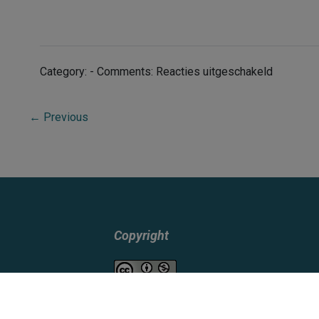
voor
Category: - Comments:
Reacties uitgeschakeld
Cultureel
Educatief
←
Previous
Centrum
Dordrech
Copyright
Mapping Slavery NL
is in
licentie gegeven volgens