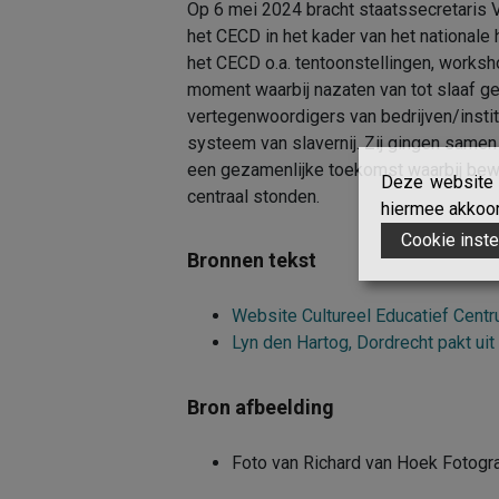
Op 6 mei 2024 bracht staatssecretaris 
het CECD in het kader van het nationale 
het CECD o.a. tentoonstellingen, worksh
moment waarbij nazaten van tot slaa
vertegenwoordigers van bedrijven/institu
systeem van slavernij. Zij gingen samen
een gezamenlijke toekomst waarbij bewu
Deze website g
centraal stonden.
hiermee akkoord
Cookie inste
Bronnen tekst
Website Cultureel Educatief Cent
Lyn den Hartog, Dordrecht pakt uit
Bron afbeelding
Foto van Richard van Hoek Fotogra