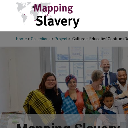
Home
>
Collections
>
Project
>
Cultureel Educatief Centrum D