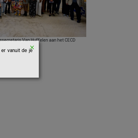
ssecretaris Van Huffelen aan het CECD
er vanuit de je