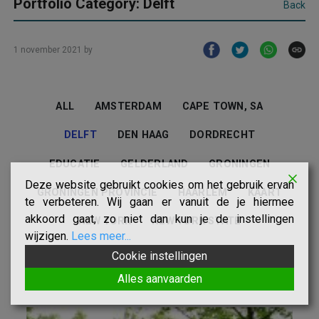
Portfolio Category: Delft
Back
1 november 2021
by
ALL
AMSTERDAM
CAPE TOWN, SA
DELFT
DEN HAAG
DORDRECHT
EDUCATIE
GELDERLAND
GRONINGEN
Deze website gebruikt cookies om het gebruik ervan
GRONINGEN PROVINCIE
HAARLEM
KAART
te verbeteren. Wij gaan er vanuit de je hiermee
akkoord gaat, zo niet dan kun je de instellingen
NEW YORK
NEW YORK STATE
wijzigen.
Lees meer...
ROTTERDAM
UTRECHT
Cookie instellingen
Alles aanvaarden
UTRECHTSE HEUVELRUG
WALCHEREN