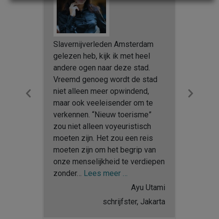
en die ik
 vind aan
Mapping
ery
Slavernijverleden Amsterdam
Slavernij
tige
gelezen heb, kijk ik met heel
nieuw Am
 Ik was
andere ogen naar deze stad.
Amsterda
an het
Vreemd genoeg wordt de stad
als beroe
n binnen
Previous
Next
niet alleen meer opwindend,
de locati
de
Slide
Slid
maar ook veeleisender om te
Nederlan
verkennen. “Nieuw toerisme”
en plant
den
zou niet alleen voyeuristisch
Batavia, 
ies van
moeten zijn. Het zou een reis
aanstuur
nisme.
moeten zijn om het begrip van
winsten d
in staat
onze menselijkheid te verdiepen
sporen v
“Zoveel nuttige informatie”
 meer …
“‘Nieuw toerisme’”
zonder…
Lees meer …
aanwezig
zelf.…
Le
t Westley
Ayu Utami
w School,
schrijfster, Jakarta
 Orleans