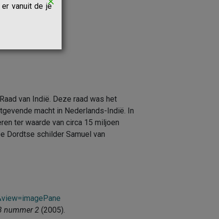
er vanuit de je
 Raad van Indië. Deze raad was het
gevende macht in Nederlands-Indië. In
n ter waarde van circa 15 miljoen
De Dordtse schilder Samuel van
2&view=imagePane
23 nummer 2
(2005).