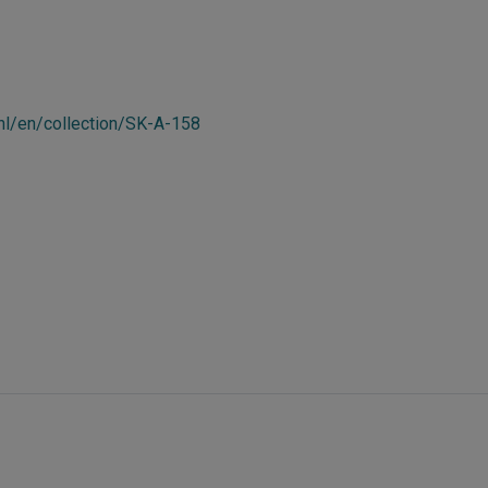
nl/en/collection/SK-A-158
g
s