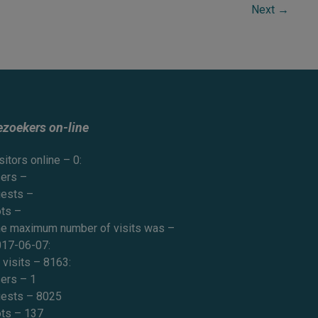
Next
→
ezoekers on-line
sitors online – 0:
ers –
ests –
ts –
e maximum number of visits was –
17-06-07:
l visits – 8163:
ers – 1
ests – 8025
ts – 137