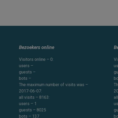
Bezoekers online
B
Visitors online – 0:
Vi
users –
us
guests –
gu
bots –
bo
The maximum number of visits was –
Th
2017-06-07:
20
all visits – 8163:
al
users – 1
us
guests – 8025
gu
bots – 137
bo