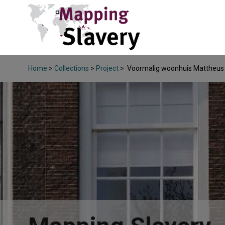
Home
>
Collections
>
Project
>
Voormalig woonhuis Mattheus 