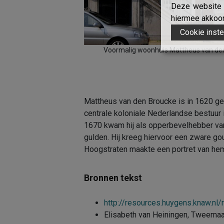
Deze website g
hiermee akkoord
Cookie inste
Voormalig woonhuis Mattheus van de
Mattheus van den Broucke is in 1620 geb
centrale koloniale Nederlandse bestuur i
1670 kwam hij als opperbevelhebber va
gulden. Hij kreeg hiervoor een zware g
Hoogstraten maakte een portret van hem
Bronnen tekst
http://resources.huygens.knaw.
Elisabeth van Heiningen, Tweemaa