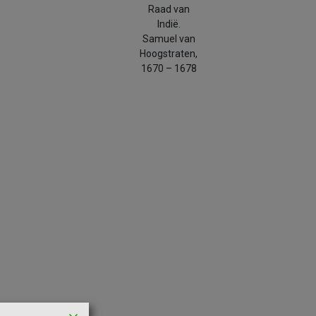
Raad van
Indië.
Samuel van
Hoogstraten,
1670 – 1678