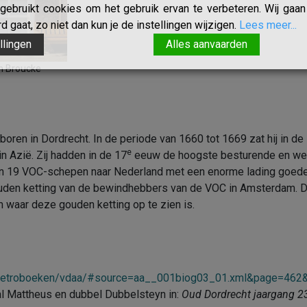
ebruikt cookies om het gebruik ervan te verbeteren. Wij gaan 
 gaat, zo niet dan kun je de instellingen wijzigen.
Lees meer...
llingen
Alles aanvaarden
n Broucke
oren in Dordrecht. In de periode van 1660 tot 1669 zat hij in de
e
n Azië. Zij hadden in de 17
eeuw de hoogste besturende en wet
n 19 VOC-schepen naar Nederland met een enorme lading goedere
ouden ketting van de bewindhebbers van de VOC in Amsterdam. 
 waar deze gouden ketting op te zien is.
nl/retroboeken/vdaa/#source=aa__001biog03_01.xml&page=46
l Mattheus en dubbel Dubbelsteyn in:
Oud Dordrecht jaargang 