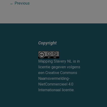
←
Previous
Mattheus
van
den
Broucke
Copyright
Mapping Slavery NL
is in
licentie gegeven volgens
een
Creative Commons
Naamsvermelding-
NietCommercieel 4.0
Internationaal licentie
.