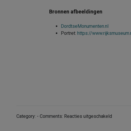
Bronnen afbeeldingen
DordtseMonumenten.nl
Portret:
https://www.rijksmuseum.
voor
Category: - Comments:
Reacties uitgeschakeld
Voormali
woonhui