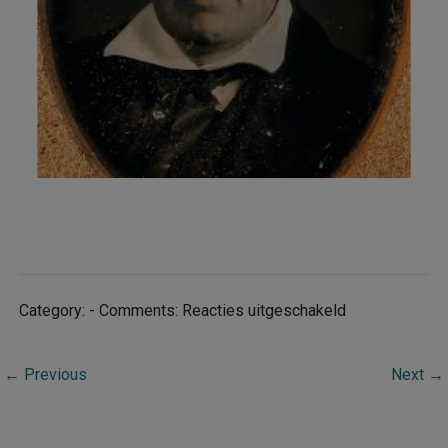
voor
Category: - Comments:
Reacties uitgeschakeld
Portfolio
Category:
←
Previous
Next
→
New
York
State