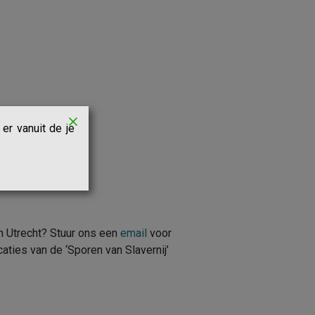
er vanuit de je
n Utrecht? Stuur ons een
email
voor
ties van de ‘Sporen van Slavernij’