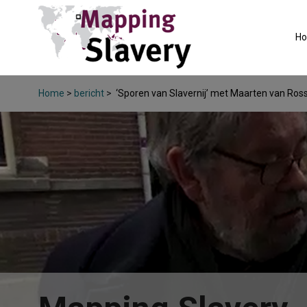
H
Home
>
bericht
>
‘Sporen van Slavernij’ met Maarten van Ro