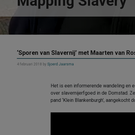
Mapping Slavery
‘Sporen van Slavernij’ met Maarten van R
4 februari 2018
by
Sjoerd Jaarsma
Het is een informerende wandeling en ee
over slavernijerfgoed in de Domstad. Ze
pand ‘Klein Blankenburgh’, aangekocht 