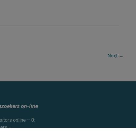
Next
→
ezoekers on-line
sitors online – 0:
ers –
ests –