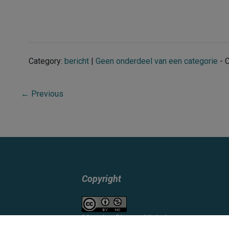
Category:
bericht
|
Geen onderdeel van een categorie
- 
←
Previous
Copyright
Mapping Slavery NL
is in