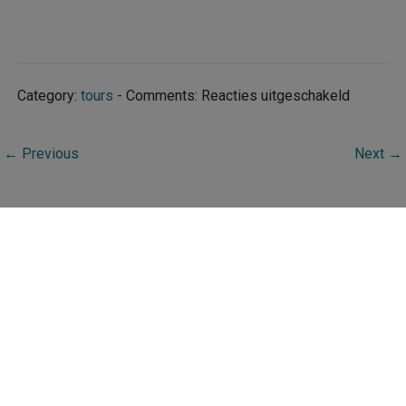
voor
Category:
tours
- Comments:
Reacties uitgeschakeld
Amsterd
–
←
Previous
Next
→
Black
Heritage
Tours
Copyright
Bezoekers online
Bezoekers on-line