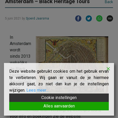
Amsterdam – Black Heritage Tours
Back
5 juni 2021
by
Sjoerd Jaarsma
In
Amsterdam
wordt
sinds 2013
wekelijks
de Black
Deze website gebruikt cookies om het gebruik ervan
Heritage
te verbeteren. Wij gaan er vanuit de je hiermee
Amsterdam
akkoord gaat, zo niet dan kun je de instellingen
Tours
wijzigen.
Lees meer...
Amsterdam (Atlas de Wit 1698)
Cookie instellingen
aangeboden door initiator en gids Jennifer Tosch.
Alles aanvaarden
Samen met haar team verzorgt zij wekelijks tours,
voor info en boekingen zie de website.