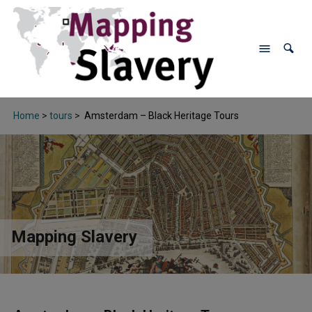
Home
>
tours
>
Amsterdam – Black Heritage Tours
Mapping Slavery