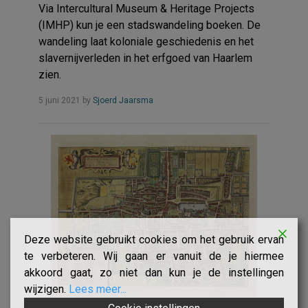
Via Intercultural Museum & Heritage Projects
(IMHP) kun je een stadswandeling boeken. De
wandeling laat koloniale geschiedenis en het
slavernijverleden in het erfgoed van Haarlem
zien.
Read
5 juni 2021
by
Sjoerd Jaarsma
more...
Deze website gebruikt cookies om het gebruik ervan
te verbeteren. Wij gaan er vanuit de je hiermee
akkoord gaat, zo niet dan kun je de instellingen
wijzigen.
Lees meer...