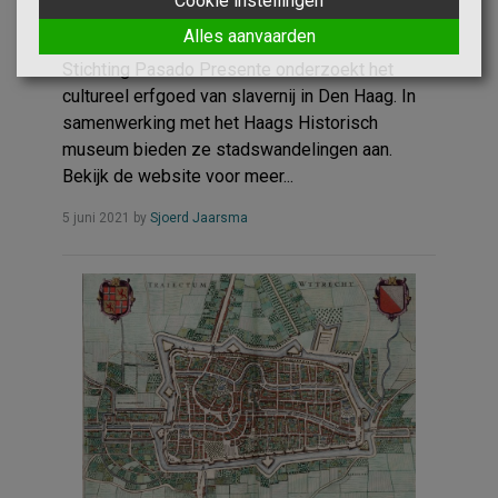
Cookie instellingen
Den Haag – Pasado Presente
Alles aanvaarden
Stichting Pasado Presente onderzoekt het
cultureel erfgoed van slavernij in Den Haag. In
samenwerking met het Haags Historisch
museum bieden ze stadswandelingen aan.
Bekijk de website voor meer...
Read
5 juni 2021
by
Sjoerd Jaarsma
more...