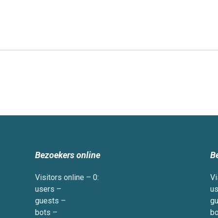
Bezoekers online
B
Visitors online – 0:
Vi
users –
us
guests –
gu
bots –
bo