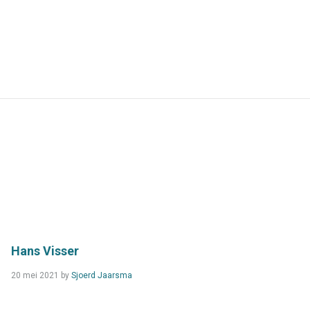
more...
Hans Visser
Read
20 mei 2021
by
Sjoerd Jaarsma
more...