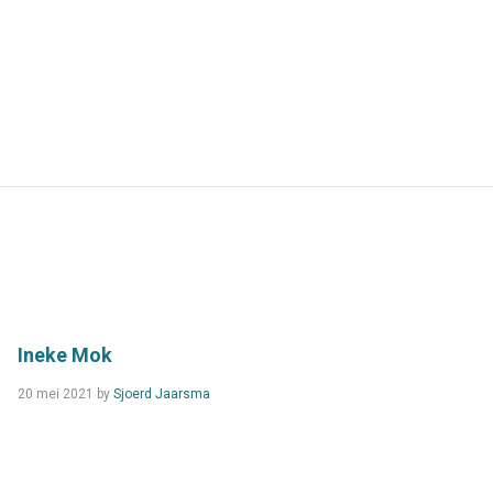
Ineke Mok
Read
20 mei 2021
by
Sjoerd Jaarsma
more...