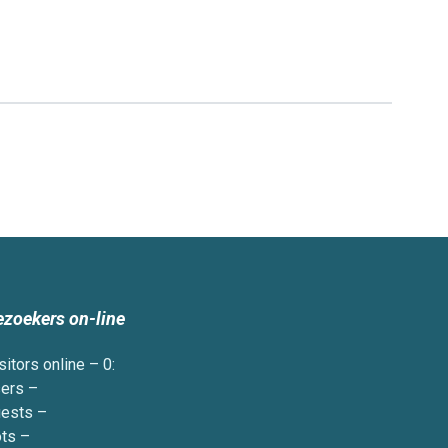
ezoekers on-line
sitors online – 0:
ers –
ests –
ts –