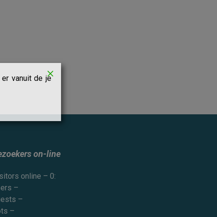
er vanuit de je
ezoekers on-line
sitors online – 0:
ers –
ests –
ts –