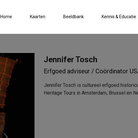
Home
Kaarten
Beeldbank
Kennis & Educatie
Jennifer Tosch
Erfgoed adviseur / Coördinator U
Jennifer Tosch is cultureel erfgoed historic
Heritage Tours in Amsterdam, Brussel en N