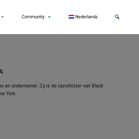
Community
Nederlands
SA
us en ondernemer. Zij is de oprichtster van Black
ew York.