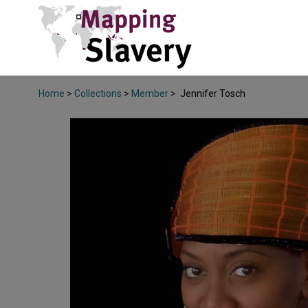
Home
>
Collections
>
Member
>
Jennifer Tosch