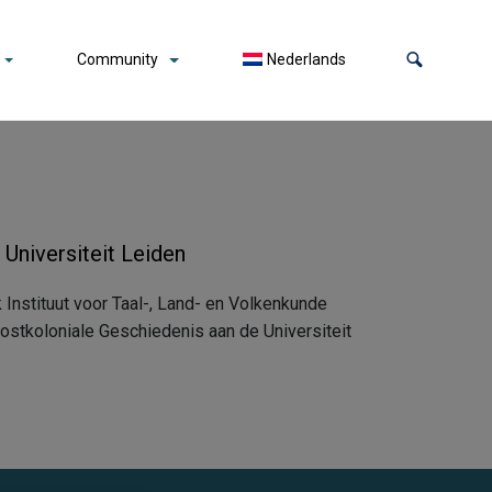
Community
Nederlands
Universiteit Leiden
k Instituut voor Taal-, Land- en Volkenkunde
stkoloniale Geschiedenis aan de Universiteit