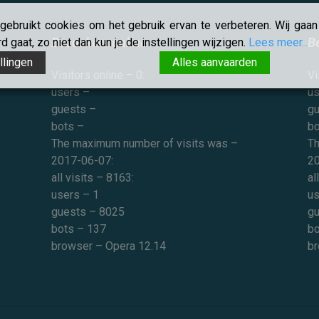
ebruikt cookies om het gebruik ervan te verbeteren. Wij gaan 
Bezoekers online
B
 gaat, zo niet dan kun je de instellingen wijzigen.
Lees meer...
llingen
Alles aanvaarden
Visitors online – 0:
Vi
users –
us
guests –
gu
bots –
bo
The maximum number of visits was –
Th
2017-06-07:
20
all visits – 8163:
al
users – 1
us
guests – 8025
gu
bots – 137
bo
browser – Opera 12.14
br