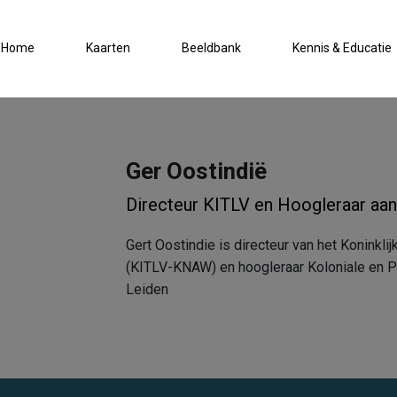
Home
Kaarten
Beeldbank
Kennis & Educatie
Ger Oostindië
Directeur KITLV en Hoogleraar aan 
Gert Oostindie is directeur van het Koninklij
(KITLV-KNAW) en hoogleraar Koloniale en Po
Leiden