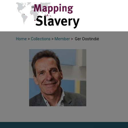
Home
>
Collections
>
Member
>
Ger Oostindië