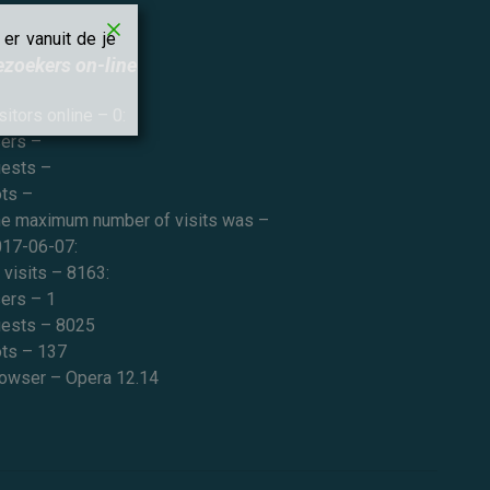
er vanuit de je
ezoekers on-line
sitors online – 0:
ers –
ests –
ts –
e maximum number of visits was –
17-06-07:
l visits – 8163:
ers – 1
ests – 8025
ts – 137
owser – Opera 12.14