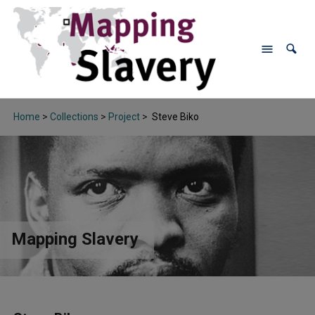
Home
>
Collections
>
Project
>
Steve Biko
Mapping Slavery