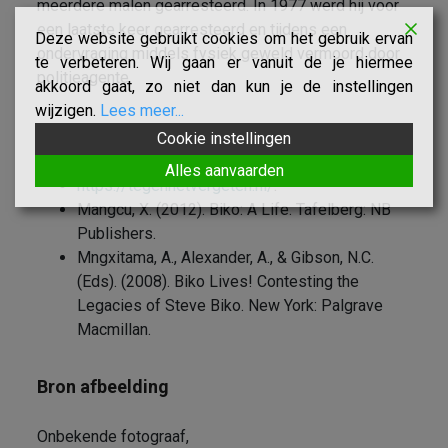
meerdere malen gearresteerd. In 1977 werd hij voor
een laatste keer gearresteerd en tijdens een
Deze website gebruikt cookies om het gebruik ervan
ondervraging middels fysiek geweld vermoord door
te verbeteren. Wij gaan er vanuit de je hiermee
politieagente.
akkoord gaat, zo niet dan kun je de instellingen
wijzigen.
Lees meer...
Bronnen tekst
Cookie instellingen
Alles aanvaarden
https://tegenhetvergeten.nl/
.
Mangcu, X. (2012). Biko: A Life. Tafelberg: NB
Publishers.
Mngxitama, A., Alexander, A., & Gibson, N.C.
(Eds). (2008). Biko Lives! Contesting the
Legacies of Steve Biko. New York: Palgrave
Macmillan.
Bron afbeelding
Onbekende fotograaf,