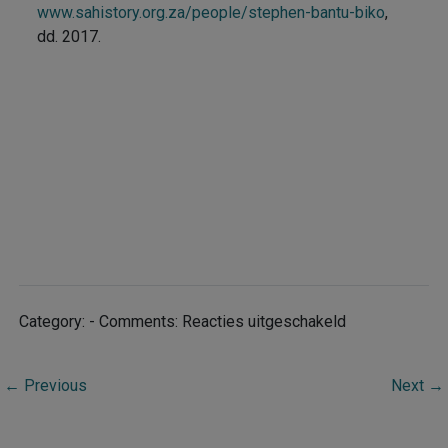
www.sahistory.org.za/people/stephen-bantu-biko
,
dd. 2017.
voor
Category: - Comments:
Reacties uitgeschakeld
Steve
Biko
←
Previous
Next
→