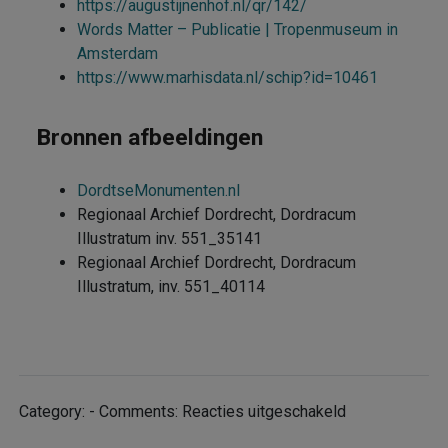
https://augustijnenhof.nl/qr/142/
Words Matter – Publicatie | Tropenmuseum in
Amsterdam
https://www.marhisdata.nl/schip?id=10461
Bronnen afbeeldingen
DordtseMonumenten.nl
Regionaal Archief Dordrecht, Dordracum
Illustratum inv. 551_35141
Regionaal Archief Dordrecht, Dordracum
Illustratum, inv. 551_40114
voor
Category: - Comments:
Reacties uitgeschakeld
Patriciërshuis