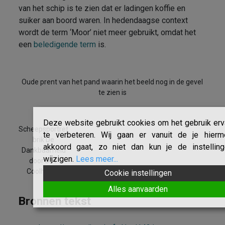
van het schip is te zien dat er ladingen koffie en
suiker aan boord waren. In hedendaagse context
wordt de term ‘Moor’ niet meer gebruikt, omdat het
een
beledigende term
is.
Oude prent van het pand waarin het beeld nog in de gevel
te zien is
Deze website gebruikt cookies om het gebruik er
Scheepsportret
te verbeteren. Wij gaan er vanuit de je hierm
brik De
akkoord gaat, zo niet dan kun je de instelling
Dankbaarheid
wijzigen.
Lees meer...
door D.W.
Coolhoven
Cookie instellingen
Alles aanvaarden
Bronnen tekst