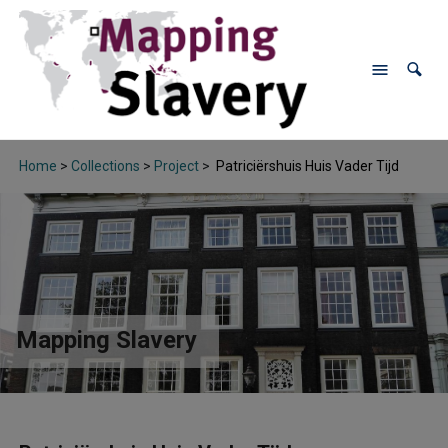
Home
>
Collections
>
Project
>
Patriciërshuis Huis Vader Tijd
Mapping Slavery