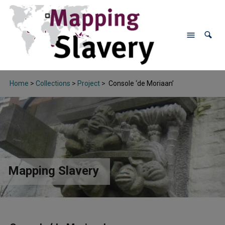
Home
>
Collections
>
Project
>
Console ‘de Moriaan’
Mapping Slavery