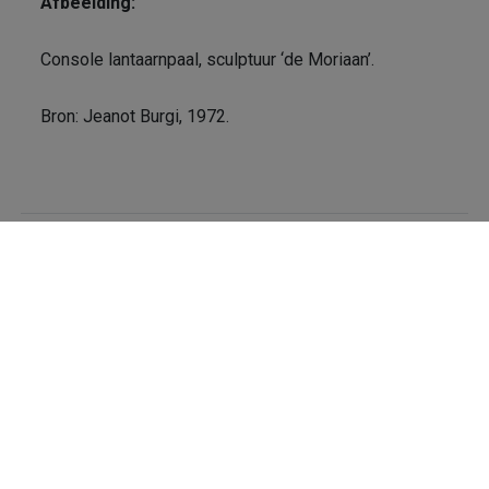
Afbeelding:
Console lantaarnpaal, sculptuur ‘de Moriaan’.
Bron: Jeanot Burgi, 1972.
voor
Category: - Comments:
Reacties uitgeschakeld
Console
‘de
←
Previous
Next
→
Moriaan’
Copyright