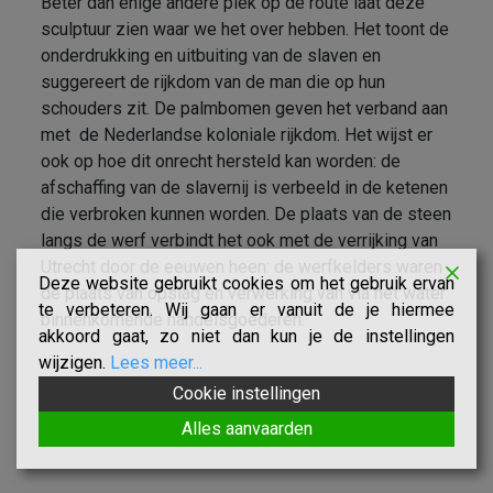
Beter dan enige andere plek op de route laat deze
sculptuur zien waar we het over hebben. Het toont de
onderdrukking en uitbuiting van de slaven en
suggereert de rijkdom van de man die op hun
schouders zit. De palmbomen geven het verband aan
met de Nederlandse koloniale rijkdom. Het wijst er
ook op hoe dit onrecht hersteld kan worden: de
afschaffing van de slavernij is verbeeld in de ketenen
die verbroken kunnen worden. De plaats van de steen
langs de werf verbindt het ook met de verrijking van
Utrecht door de eeuwen heen: de werfkelders waren
Deze website gebruikt cookies om het gebruik ervan
de plaats van opslag en verwerking van via het water
te verbeteren. Wij gaan er vanuit de je hiermee
binnenkomende handelsgoederen.
akkoord gaat, zo niet dan kun je de instellingen
wijzigen.
Lees meer...
Cookie instellingen
Alles aanvaarden