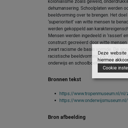
kolonialisme zoals geweld, onderdrukki
dehumansering. Schoolplaten werden oo
beeldvorming over te brengen. Het do
‘superioriteit’ van witte mensen te bena
werden gekoppeld aan karaktereigenscha
Mensen werden ingedeeld in ‘rassen’ en 
construct gecreëerd door witte mensen 
zwart racisme de basis vormde. De spo
Deze website g
racistische beeldvorming zijn vandaag de
hiermee akkoord
onderwijs en schoolboeken.
Cookie inste
Bronnen tekst
https://www.tropenmuseum.nl/nl/z
https://www.onderwijsmuseum.nl/k
Bron afbeelding