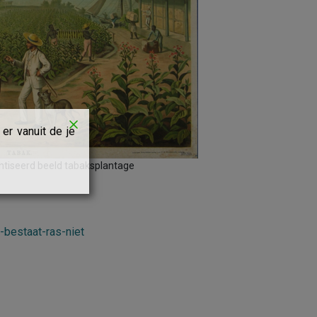
er vanuit de je
tiseerd beeld tabaksplantage
-bestaat-ras-niet