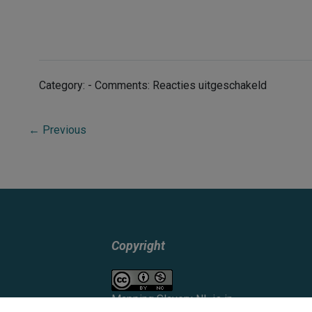
voor
Category: - Comments:
Reacties uitgeschakeld
Nationaal
Onderwi
←
Previous
Copyright
Mapping Slavery NL
is in