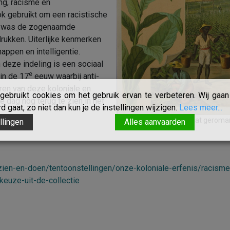
ng, racisme en
k gebruikt om een racistische
el was de zogenaamde
drukken. Uiterlijke kenmerken
ppen en intelligentie.
deze indeling is een sociaal
e
in de 17
eeuw waarbij anti-
ren van deze koloniale en
ebruikt cookies om het gebruik ervan te verbeteren. Wij gaan 
 dag nog terug te zien in het
 gaat, zo niet dan kun je de instellingen wijzigen.
Lees meer...
Schoolplaat geroman
llingen
Alles aanvaarden
ien-en-doen/tentoonstellingen/onze-koloniale-erfenis/racisme
euze-uit-de-collectie