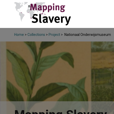
Home
>
Collections
>
Project
>
Nationaal Onderwijsmuseum