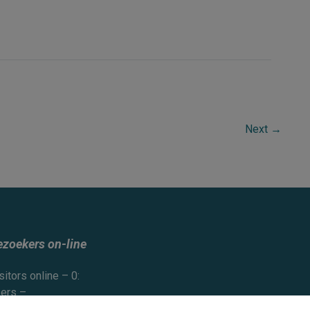
Next
→
ezoekers on-line
sitors online – 0:
ers –
ests –