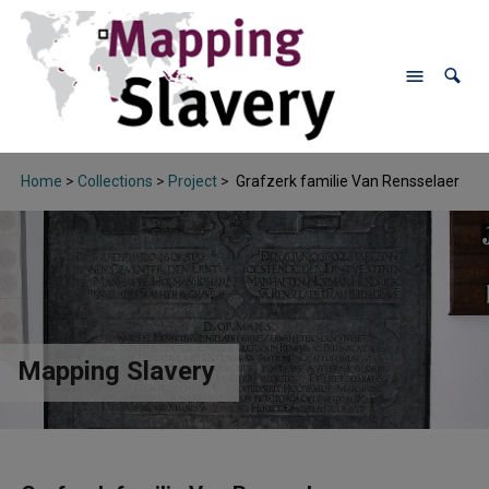
Home
>
Collections
>
Project
>
Grafzerk familie Van Rensselaer
Mapping Slavery