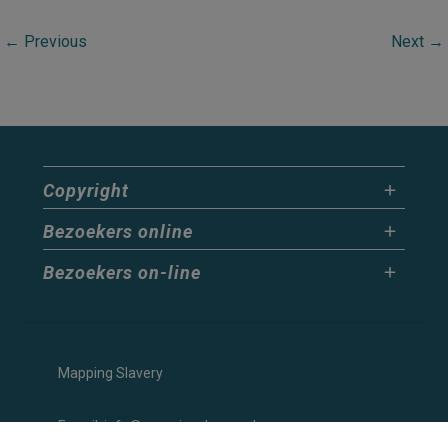
Grafzerk
familie
←
Previous
Next
→
Van
Rensselaer
Copyright
Bezoekers online
Bezoekers on-line
Mapping Slavery
E-mail: info@mappingslavery.nl