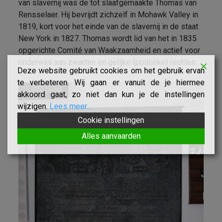
van slavernij was de tot slaafgemaakte Thomas van
Rensselaer. Hij bevrijdt zichzelf in Mohawk Valley in
1819, kort voor het einde van de slavernij in de staat
New York in 1827. Thomas wordt lid van het in 1835
opgerichte Comité van Waakzaamheid en actief voor
onderwijs aan zwarten en gelijke (politieke) rechten.
Deze website gebruikt cookies om het gebruik ervan
te verbeteren. Wij gaan er vanuit de je hiermee
akkoord gaat, zo niet dan kun je de instellingen
wijzigen.
Lees meer...
Cookie instellingen
Alles aanvaarden