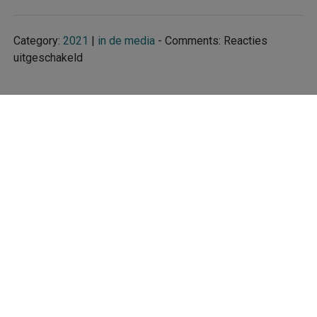
Category:
2021
|
in de media
- Comments:
Reacties
voor
uitgeschakeld
Reformatorisch
Dagblad
←
Previous
Next
→
|
30
juni
2021
Copyright
Bezoekers online
Bezoekers on-line