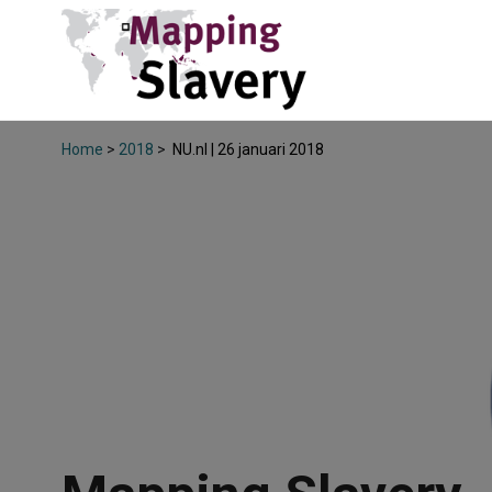
Home
>
2018
>
NU.nl | 26 januari 2018