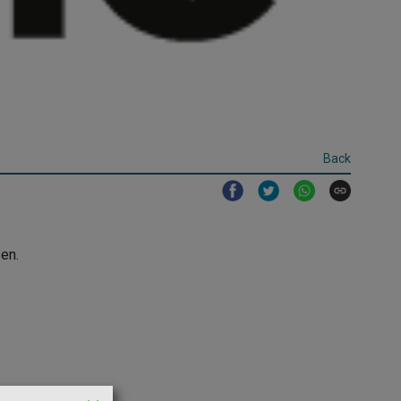
Back
en.