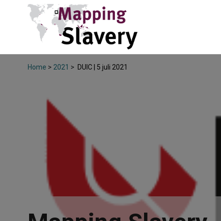
Home
>
2021
>
DUIC | 5 juli 2021