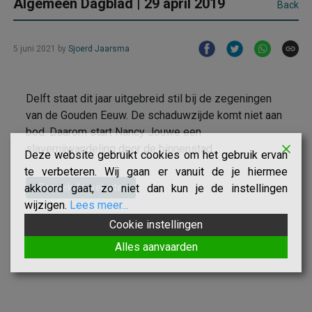
Algemeen Dagblad | 29 april 2019
Back
5 juni 2021
by
Sjoerd Jaarsma
Delft staat dit jaar uitgebreid stil bij de zegeningen
van de Gouden Eeuw. De schaduwzijde komt niet aan
bod. Daarom start Nancy Jouwe een
slavernijwandeling door de binnenstad.
Deze website gebruikt cookies om het gebruik ervan
te verbeteren. Wij gaan er vanuit de je hiermee
akkoord gaat, zo niet dan kun je de instellingen
Bezoek de website
wijzigen.
Lees meer...
Cookie instellingen
Alles aanvaarden