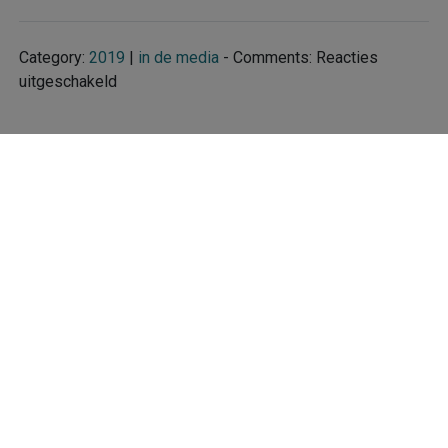
Category:
2019
|
in de media
- Comments:
Reacties
voor
uitgeschakeld
Algemeen
Dagblad
←
Previous
Next
→
|
29
april
2019
Copyright
Bezoekers online
Bezoekers on-line